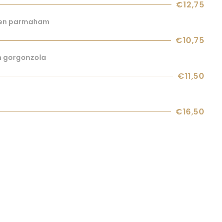
€12,75
o en parmaham
€10,75
n gorgonzola
€11,50
€16,50