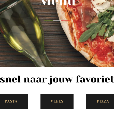
Menu
snel naar jouw favorie
PASTA
VLEES
PIZZA