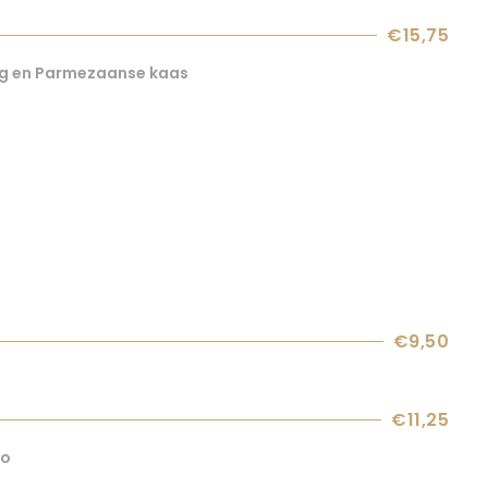
€15,75
ing en Parmezaanse kaas
€9,50
€11,25
no